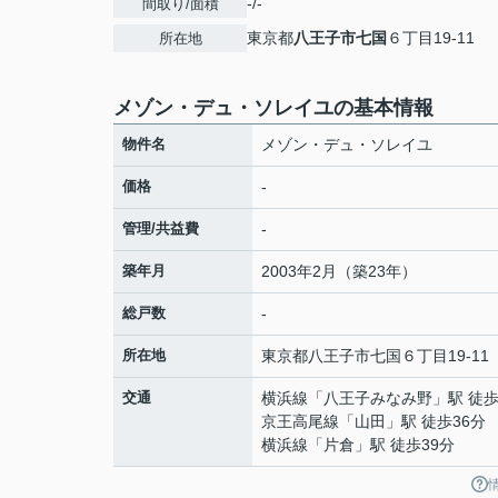
-/-
間取り/面積
東京都
八王子市
七国
６丁目19-11
所在地
メゾン・デュ・ソレイユの基本情報
物件名
メゾン・デュ・ソレイユ
価格
-
管理/共益費
-
築年月
2003年2月（築23年）
総戸数
-
所在地
東京都
八王子市
七国
６丁目19-11
交通
横浜線
「
八王子みなみ野
」駅 徒歩
京王高尾線
「
山田
」駅 徒歩36分
横浜線
「
片倉
」駅 徒歩39分