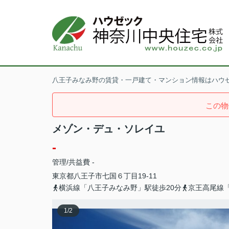
八王子みなみ野の賃貸・一戸建て・マンション情報はハウ
この物
メゾン・デュ・ソレイユ
-
管理/共益費 -
東京都
八王子市
七国
６丁目19-11
横浜線「八王子みなみ野」駅徒歩20分
京王高尾線「
1
/
2