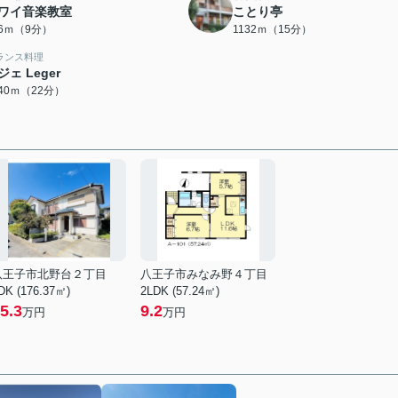
ワイ音楽教室
ことり亭
06ｍ（9分）
1132ｍ（15分）
ランス料理
ジェ Leger
740ｍ（22分）
八王子市北野台２丁目
八王子市みなみ野４丁目
DK (176.37㎡)
2LDK (57.24㎡)
5.3
9.2
万円
万円