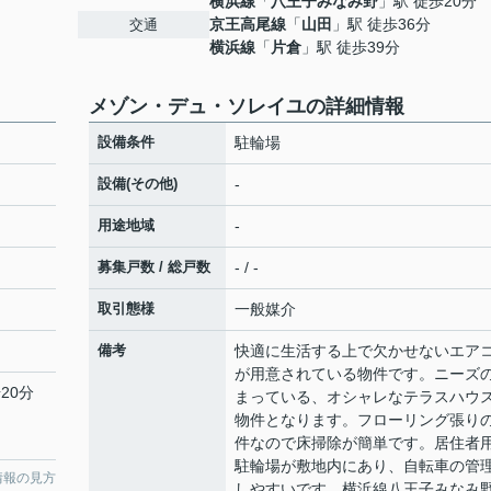
横浜線
「
八王子みなみ野
」駅 徒歩20分
京王高尾線
「
山田
」駅 徒歩36分
交通
横浜線
「
片倉
」駅 徒歩39分
メゾン・デュ・ソレイユの詳細情報
設備条件
駐輪場
設備(その他)
-
用途地域
-
募集戸数 / 総戸数
- / -
取引態様
一般媒介
備考
快適に生活する上で欠かせないエア
が用意されている物件です。ニーズ
20分
まっている、オシャレなテラスハウ
物件となります。フローリング張り
件なので床掃除が簡単です。居住者
駐輪場が敷地内にあり、自転車の管
情報の見方
しやすいです。横浜線八王子みなみ