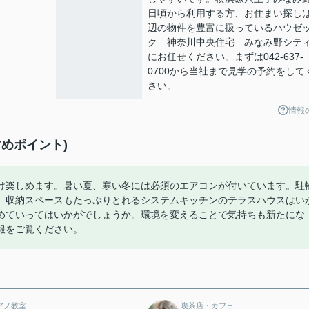
日頃から利用する方、お住まい探し
辺の物件を豊富に扱っているハウゼ
ク 神奈川中央住宅 みなみ野シテ
にお任せください。まずは042-637-
0700から当社まで見学の予約をして
さい。
情報
めポイント)
け楽しめます。暑い夏、寒い冬には必須のエアコンが付いています。駐
。収納スペースもたっぷりとれるシステムキッチンのテラスハウスはい
めていってはいかがでしょうか。環境を変えることで気持ちも新たにな
報をご覧ください。
アノ教室
喫茶店・カフェ