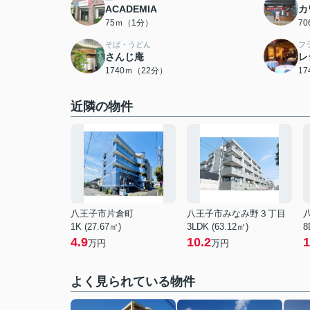
ACADEMIA
カ
75ｍ（1分）
7
そば・うどん
フ
さんじ庵
レ
1740ｍ（22分）
1
近隣の物件
八王子市片倉町
八王子市みなみ野３丁目
1K (27.67㎡)
3LDK (63.12㎡)
8
4.9
10.2
1
万円
万円
よく見られている物件