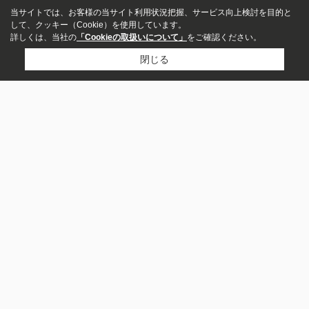
当サイトでは、お客様の当サイト利用状況把握、サービス向上検討を目的と
して、クッキー（Cookie）を使用しています。
詳しくは、当社の
「Cookieの取扱いについて」
をご確認ください。
閉じる
物件種別
居住用
店舗
コンテンツ
事務所
土地
その他事業用
駐車場
貸したい方
スタッフ
アパート
マンション
物件検索
更新情報
一戸建て