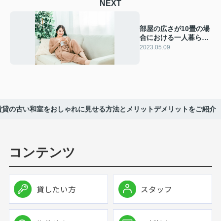
NEXT
部屋の広さが10畳の場
合における一人暮らし
をイメージ
2023.05.09
賃貸の古い和室をおしゃれに見せる方法とメリットデメリットをご紹介
コンテンツ
貸したい方
スタッフ