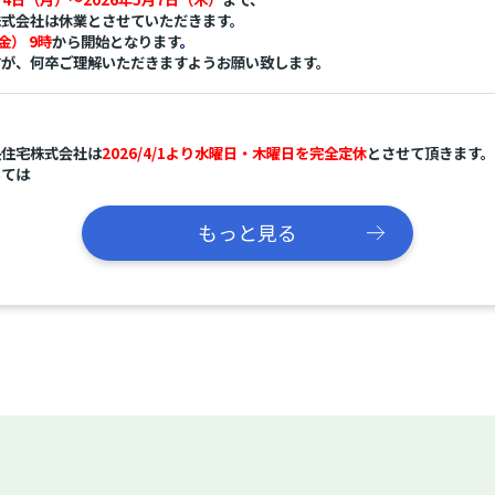
株式会社は休業
とさせていただきます。
金） 9時
から開始となります
。
すが、何卒ご理解いただきますようお願い致します。
央住宅株式会社は
2026/4/1より水曜日・木曜日を完全定休
とさせて頂きます。
しては
ゅうクラブ24
までご連絡をお願い致します。
もっと見る
は
、
株式会社は社内研修のため休業
とさせていただきます。
常営業
となります
。
何卒ご理解いただきますようお願い致します。
付中！
ご予約を取っていただけるとスムーズにご案内が可能です。
ww.houzec.co.jp/contact/