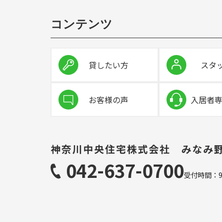
通常営業は
2025年8月15日
期間中ご不便をおかけしま
コンテンツ
2025.04.24
～GW休業のお知らせ～
誠に勝手ながら、
2025年5
貸したい方
スタ
ハウゼック神奈川中央住宅
通常営業は
2025年5月9日（
期間中ご不便をおかけしま
お客様の声
入居者
2025.04.03
～全体会議に伴う店舗休業
誠に勝手ながら、
2025年4
ハウゼック神奈川中央住宅
専有部のメンテナンスは 08
神奈川中央住宅株式会社 みなみ
2025年4月5日（土） 9時
よ
042-637-0700
ご不便をおかけしますが、
受付時間：9