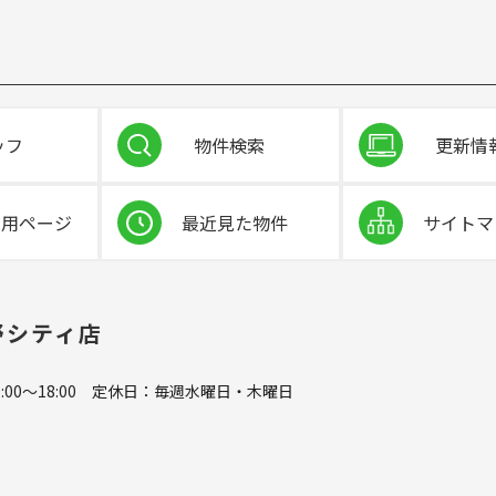
（金） 9時
から開始となります
。
すが、何卒ご理解いただきますようお願い致します。
月4日（火）～2025年5月8日（木）
まで、
ッフ
物件検索
更新情
株式会社は休業
とさせていただきます。
金） 9時
から開始となります
。
すが、何卒ご理解いただきますようお願い致します。
専用ページ
最近見た物件
サイトマ
のお知らせ～
月4日（金）
は
全体会議の為
株式会社は店舗休業
とさせていただきます。
00-888-9268 までお電話お願いします。
野シティ店
り
通常営業
となります
。
何卒ご理解いただきますようお願い致します。
:00～18:00 定休日：毎週水曜日・木曜日