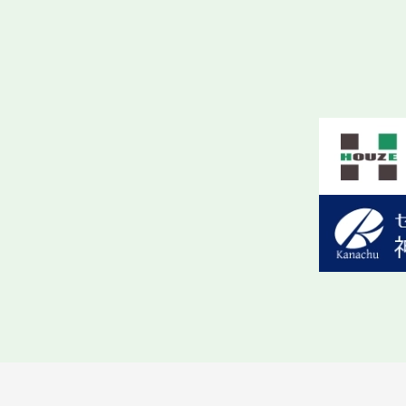
2025.12.13
～店舗営業時間変更のお知
誠に勝手ながら、
2025年1
ハウゼック神奈川中央住宅株
専有部のメンテナンスは 08
2025年12月16日（火） 9時
ご不便をおかけしますが、
2025.11.11
11/11（火）から11/
ご来店の皆様にはご迷惑を
2025.11.07
～年末年始休業のお知らせ
誠に勝手ながら、
2025年1
ハウゼック神奈川中央住宅
通常営業は
2025年1月8日（
期間中ご不便をおかけしま
2025.06.14
～夏季休業のお知らせ～
誠に勝手ながら、
2025年8
ハウゼック神奈川中央住宅