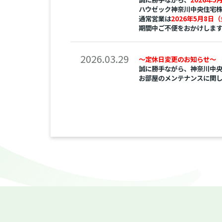
ハウゼック神奈川中央住宅
通常営業は
2026年5月8日（
期間中ご不便をおかけしま
2026.03.29
～定休日変更のお知らせ～
誠に勝手ながら、神奈川中
お部屋のメンテナンスに関
0800-888-9268 かなち
なお、
2026年4月3日（金）
ハウゼック神奈川中央住宅
2026年4月4日（土）は通
ご不便をおかけしますが、
2025.12.18
【賃貸】
来店ご予約受
来店にはご予約便利です♪
ぜひご予約下さい＾＾
ご予約・お問い合わせはこちら //w