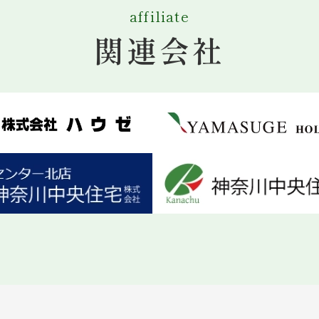
らせ～
affiliate
2月15日（月）
は全体
会議の為
関連会社
式会社は16：00で終了
とさせていただきます。
00-888-9268 までお電話お願いします。
より
通常営業
となります
。
何卒ご理解いただきますようお願い致します。
13（木）にかけて事務所内音の出る内装工事を行います。
おかけいたしますがご了承のほどお願い申し上げます。
～
2月26日（金）PM～2026年1月7日（水）
まで、
株式会社は年末年始休業
とさせていただきます。
木） 9時
から開始となります
。
すが、何卒ご理解いただきますようお願い致します。
月5日（火）PM～2025年8月14日（木）
まで、
株式会社は夏季休業
とさせていただきます。