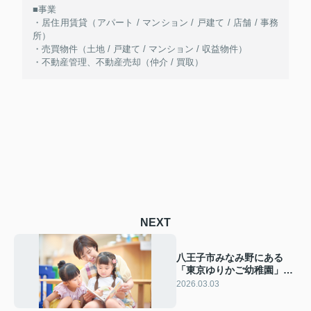
■事業
・居住用賃貸（アパート / マンション / 戸建て / 店舗 / 事務
所）
・売買物件（土地 / 戸建て / マンション / 収益物件）
・不動産管理、不動産売却（仲介 / 買取）
NEXT
八王子市みなみ野にある
「東京ゆりかご幼稚園」概
要！教育の特徴もご紹介
2026.03.03