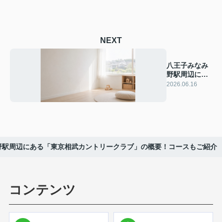
NEXT
八王子みなみ
野駅周辺にあ
る「クラージ
2026.06.16
ュ保育園」の
概要！保育内
容もご紹介
野駅周辺にある「東京相武カントリークラブ」の概要！コースもご紹介
コンテンツ