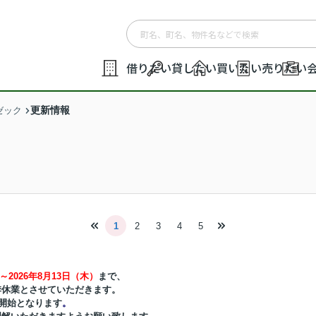
借りたい
貸したい
買いたい
売りたい
更新情報
ゼック
1
2
3
4
5
～2026年8月13日（木）
まで、
季休業
とさせていただきます。
開始となります
。