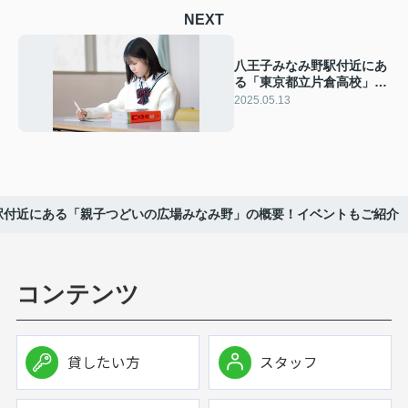
NEXT
八王子みなみ野駅付近にあ
る「東京都立片倉高校」の
概要！特徴もご紹介
2025.05.13
駅付近にある「親子つどいの広場みなみ野」の概要！イベントもご紹介
コンテンツ
貸したい方
スタッフ