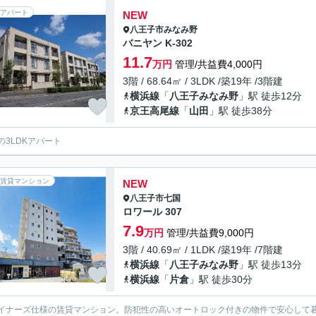
アパート
NEW
八王子市
みなみ野
バニヤン K-302
11.7
万円
管理/共益費4,000円
3階 / 68.64㎡ / 3LDK /築19年 /3階建
横浜線
「
八王子みなみ野
」駅 徒歩12分
京王高尾線
「
山田
」駅 徒歩38分
の3LDKアパート
賃貸マンション
NEW
八王子市
七国
ロワール 307
7.9
万円
管理/共益費9,000円
3階 / 40.69㎡ / 1LDK /築19年 /7階建
横浜線
「
八王子みなみ野
」駅 徒歩13分
横浜線
「
片倉
」駅 徒歩30分
イナーズ仕様の賃貸マンション。防犯性の高いオートロック付きの物件で安心して