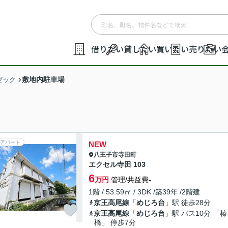
借りたい
貸したい
買いたい
売りたい
敷地内駐車場
ゼック
アパート
NEW
八王子市
寺田町
エクセル寺田 103
6
万円
管理/共益費-
1階 / 53.59㎡ / 3DK /築39年 /2階建
京王高尾線
「
めじろ台
」駅 徒歩28分
京王高尾線
「
めじろ台
」駅 バス10分 「
橋」 停歩7分