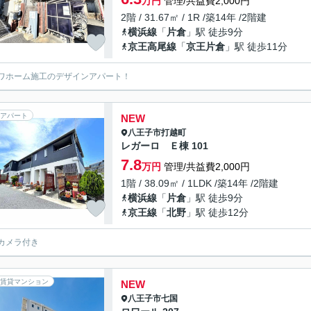
万円
管理/共益費2,000円
2階 / 31.67㎡ / 1R /築14年 /2階建
横浜線
「
片倉
」駅 徒歩9分
京王高尾線
「
京王片倉
」駅 徒歩11分
ワホーム施工のデザインアパート！
アパート
NEW
八王子市
打越町
レガーロ Ｅ棟 101
7.8
万円
管理/共益費2,000円
1階 / 38.09㎡ / 1LDK /築14年 /2階建
横浜線
「
片倉
」駅 徒歩9分
京王線
「
北野
」駅 徒歩12分
カメラ付き
賃貸マンション
NEW
八王子市
七国