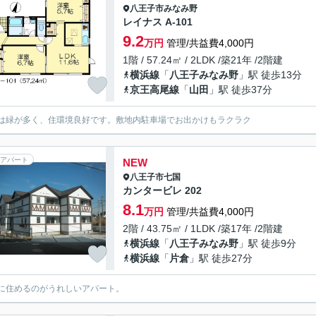
八王子市
みなみ野
レイナス A-101
9.2
万円
管理/共益費4,000円
1階 / 57.24㎡ / 2LDK /築21年 /2階建
横浜線
「
八王子みなみ野
」駅 徒歩13分
京王高尾線
「
山田
」駅 徒歩37分
は緑が多く、住環境良好です。敷地内駐車場でお出かけもラクラク
アパート
NEW
八王子市
七国
カンタービレ 202
8.1
万円
管理/共益費4,000円
2階 / 43.75㎡ / 1LDK /築17年 /2階建
横浜線
「
八王子みなみ野
」駅 徒歩9分
横浜線
「
片倉
」駅 徒歩27分
に住めるのがうれしいアパート。