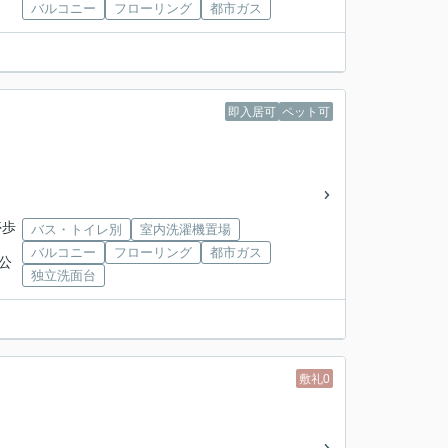
バルコニー
フローリング
都市ガス
即入居可
ペット可
停歩
バス・トイレ別
室内洗濯機置場
バルコニー
フローリング
都市ガス
「公
独立洗面台
敷礼0