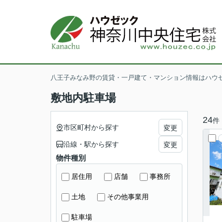
八王子みなみ野の賃貸・一戸建て・マンション情報はハウ
敷地内駐車場
24
件
市区町村から探す
変更
沿線・駅から探す
変更
物件種別
居住用
店舗
事務所
土地
その他事業用
駐車場