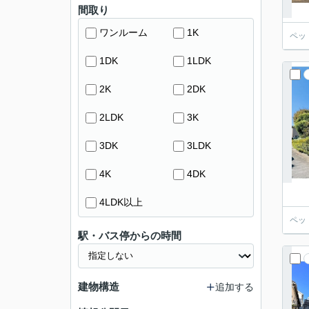
間取り
ワンルーム
1K
ペッ
1DK
1LDK
2K
2DK
2LDK
3K
3DK
3LDK
4K
4DK
4LDK以上
ペッ
駅・バス停からの時間
建物構造
追加する