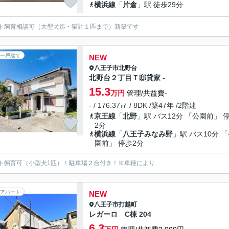
横浜線
「
片倉
」駅 徒歩29分
ト飼育相談可（大型犬迄・猫計１匹まで）新築です
一戸建て
NEW
八王子市
北野台
北野台２丁目Ｔ邸貸家 -
15.3
万円
管理/共益費-
- / 176.37㎡ / 8DK /築47年 /2階建
京王線
「
北野
」駅 バス12分 「公園前」 
2分
横浜線
「
八王子みなみ野
」駅 バス10分 
園前」 停歩2分
ト飼育可（小型犬1匹）！駐車場２台付き！※車種により
アパート
NEW
八王子市
打越町
レガーロ C棟 204
6.3