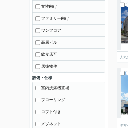
女性向け
ファミリー向け
ワンフロア
高層ビル
飲食店可
人気
居抜物件
設備・仕様
室内洗濯機置場
フローリング
ロフト付き
メゾネット
デザ