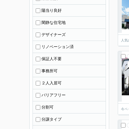
陽当り良好
閑静な住宅地
デザイナーズ
人気
リノベーション済
保証人不要
事務所可
２人入居可
バリアフリー
分割可
今ペ
分譲タイプ