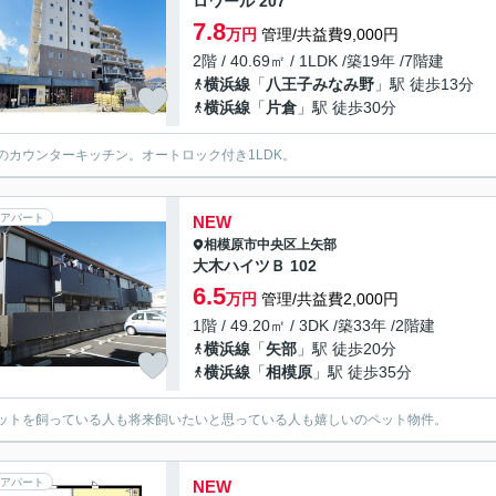
ロワール 207
7.8
万円
管理/共益費9,000円
2階 / 40.69㎡ / 1LDK /築19年 /7階建
横浜線
「
八王子みなみ野
」駅 徒歩13分
横浜線
「
片倉
」駅 徒歩30分
のカウンターキッチン。オートロック付き1LDK。
アパート
NEW
相模原市中央区
上矢部
大木ハイツＢ 102
6.5
万円
管理/共益費2,000円
1階 / 49.20㎡ / 3DK /築33年 /2階建
横浜線
「
矢部
」駅 徒歩20分
横浜線
「
相模原
」駅 徒歩35分
ットを飼っている人も将来飼いたいと思っている人も嬉しいのペット物件。
アパート
NEW