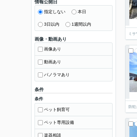
情報公開日
指定しない
本日
3日以内
1週間以内
ミサ
画像・動画あり
画像あり
動画あり
パノラマあり
条件
条件
防犯
ペット飼育可
ペット専用設備
楽器相談