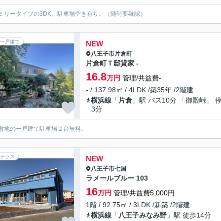
ミリータイプの3DK。駐車場空き有り。（随時要確認）
一戸建て
NEW
八王子市
片倉町
片倉町Ｔ邸貸家 -
16.8
万円
管理/共益費-
- / 137.98㎡ / 4LDK /築35年 /2階建
横浜線
「
片倉
」駅 バス10分 「御殿峠」 
3分
敷地の一戸建て駐車場２台無料。
テラス
NEW
八王子市
七国
ラメールブルー 103
16
万円
管理/共益費5,000円
1階 / 92.75㎡ / 3LDK /新築 /2階建
横浜線
「
八王子みなみ野
」駅 徒歩14分