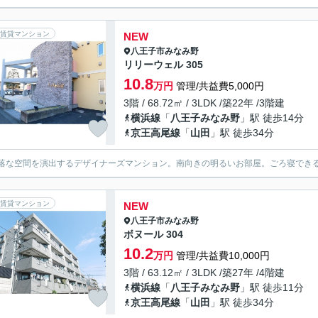
賃貸マンション
NEW
八王子市
みなみ野
リリーウェル 305
10.8
万円
管理/共益費5,000円
3階 / 68.72㎡ / 3LDK /築22年 /3階建
横浜線
「
八王子みなみ野
」駅 徒歩14分
京王高尾線
「
山田
」駅 徒歩34分
落な空間を演出するデザイナーズマンション。南向きの明るいお部屋。ごろ寝でき
賃貸マンション
NEW
八王子市
みなみ野
ボヌール 304
10.2
万円
管理/共益費10,000円
3階 / 63.12㎡ / 3LDK /築27年 /4階建
横浜線
「
八王子みなみ野
」駅 徒歩11分
京王高尾線
「
山田
」駅 徒歩34分