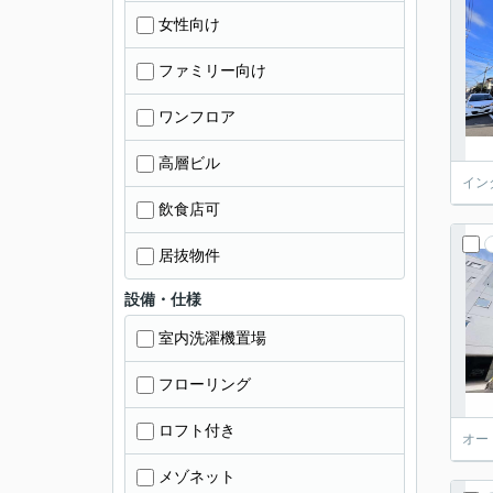
女性向け
ファミリー向け
ワンフロア
高層ビル
イン
飲食店可
居抜物件
設備・仕様
室内洗濯機置場
フローリング
ロフト付き
オー
メゾネット