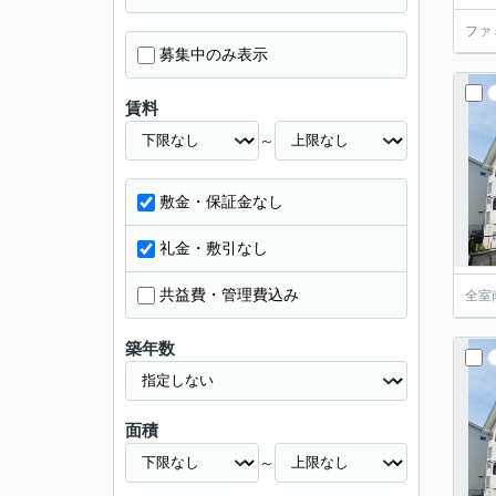
ファ
募集中のみ表示
賃料
～
敷金・保証金なし
礼金・敷引なし
共益費・管理費込み
全室
築年数
面積
～