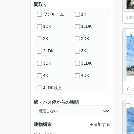
間取り
ワンルーム
1K
全室
1DK
1LDK
2K
2DK
2LDK
3K
3DK
3LDK
4K
4DK
4LDK以上
イン
駅・バス停からの時間
建物構造
追加する