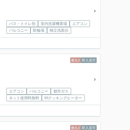
バス・トイレ別
室内洗濯機置場
エアコン
バルコニー
駐輪場
独立洗面台
敷礼0
即入居可
エアコン
バルコニー
都市ガス
ネット使用料無料
IHクッキングヒーター
敷礼0
即入居可