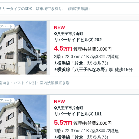
ミリータイプの3DK。駐車場空き有り。（随時要確認）
アパート
NEW
八王子市
片倉町
リバーサイドヒルズ 202
4.5
万円
管理/共益費3,000円
2階 / 22.37㎡ / 1K /築33年 /2階建
横浜線
「
片倉
」駅 徒歩7分
横浜線
「
八王子みなみ野
」駅 徒歩15分
南向き・バストイレ別・室内洗濯機置き場
アパート
NEW
八王子市
片倉町
リバーサイドヒルズ 101
5.5
万円
管理/共益費2,000円
1階 / 22.37㎡ / 1K /築33年 /2階建
横浜線
「
片倉
」駅 徒歩7分