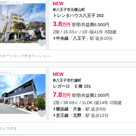
賃貸マンション
NEW
八王子市
元横山町
トレンタハウス八王子 202
3.8
万円
管理/共益費6,000円
2階 / 16.03㎡ / 1R /築41年 /5階建
中央線
「
八王子
」駅 徒歩10分
のオートロック付きマンション。
アパート
NEW
八王子市
打越町
レガーロ Ｅ棟 101
7.8
万円
管理/共益費2,000円
1階 / 38.09㎡ / 1LDK /築14年 /2階建
横浜線
「
片倉
」駅 徒歩9分
京王線
「
北野
」駅 徒歩12分
カメラ付き