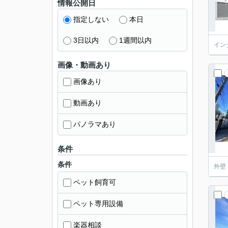
情報公開日
指定しない
本日
3日以内
1週間以内
イン
画像・動画あり
画像あり
動画あり
パノラマあり
条件
条件
外壁
ペット飼育可
ペット専用設備
楽器相談