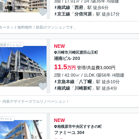
3階 / 17.01㎡ / 1R /築35年 /5階建
南武線
「
西府
」駅 徒歩6分
京王線
「
分倍河原
」駅 徒歩17分
ターネット無料物件！鉄筋のマンションです。
賃貸マンション
NEW
川崎市川崎区
渡田山王町
湘南ビル 203
11.5
万円
管理/共益費3,000円
2階 / 42.00㎡ / 1LDK /築56年 /4階建
京急本線
「
八丁畷
」駅 徒歩10分
南武線
「
川崎新町
」駅 徒歩4分
・内装デザイナーズフルリノベーション！
アパート
NEW
相模原市中央区
すすきの町
ファミーユ 304