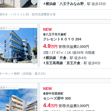
横浜線
「
八王子みなみ野
」駅 徒歩15分
南向き・バストイレ別・室内洗濯機置き場
賃貸マンション
NEW
八王子市
片倉町
クレセントＫＯＹＯ 204
4.9
万円
管理/共益費2,000円
2階 / 27.67㎡ / 1K /築34年 /5階建
横浜線
「
片倉
」駅 徒歩4分
京王高尾線
「
京王片倉
」駅 徒歩6分
ターネット無料（光回線・最大1G）
賃貸マンション
NEW
府中市
西府町
セシーズ府中 305
4.4
万円
管理/共益費3,000円