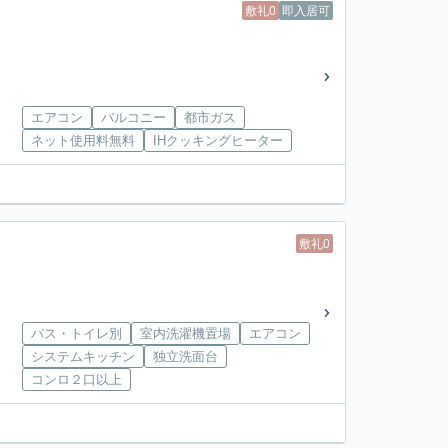
敷礼0
即入居可
エアコン
バルコニー
都市ガス
ネット使用料無料
IHクッキングヒーター
敷礼0
バス・トイレ別
室内洗濯機置場
エアコン
システムキッチン
独立洗面台
コンロ２口以上