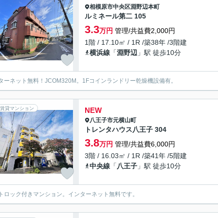
相模原市中央区
淵野辺本町
ルミネール第二 105
3.3
万円
管理/共益費2,000円
1階 / 17.10㎡ / 1R /築38年 /3階建
横浜線
「
淵野辺
」駅 徒歩10分
ターネット無料！JCOM320M。1Fコインランドリー乾燥機設備有。
賃貸マンション
NEW
八王子市
元横山町
トレンタハウス八王子 304
3.8
万円
管理/共益費6,000円
3階 / 16.03㎡ / 1R /築41年 /5階建
中央線
「
八王子
」駅 徒歩10分
トロック付きマンション。インターネット無料です。