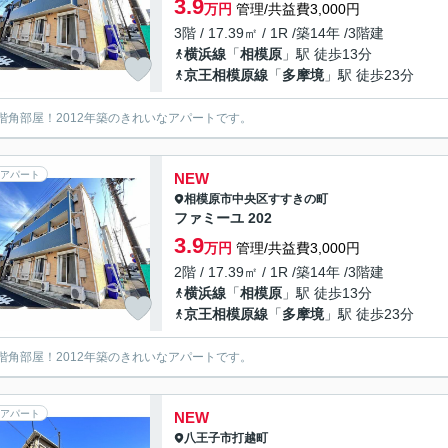
3.9
万円
管理/共益費3,000円
3階 / 17.39㎡ / 1R /築14年 /3階建
横浜線
「
相模原
」駅 徒歩13分
京王相模原線
「
多摩境
」駅 徒歩23分
階角部屋！2012年築のきれいなアパートです。
アパート
NEW
相模原市中央区
すすきの町
ファミーユ 202
3.9
万円
管理/共益費3,000円
2階 / 17.39㎡ / 1R /築14年 /3階建
横浜線
「
相模原
」駅 徒歩13分
京王相模原線
「
多摩境
」駅 徒歩23分
階角部屋！2012年築のきれいなアパートです。
アパート
NEW
八王子市
打越町