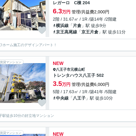
レガーロ C棟 204
6.3
万円
管理/共益費2,000円
2階 / 31.67㎡ / 1R /築14年 /2階建
横浜線
「
片倉
」駅 徒歩9分
京王高尾線
「
京王片倉
」駅 徒歩11分
ワホーム施工のデザインアパート！
賃貸マンション
NEW
八王子市
元横山町
トレンタハウス八王子 502
3.5
万円
管理/共益費6,000円
5階 / 17.63㎡ / 1R /築41年 /5階建
中央線
「
八王子
」駅 徒歩10分
子駅徒歩10分の好立地マンション
賃貸マンション
NEW