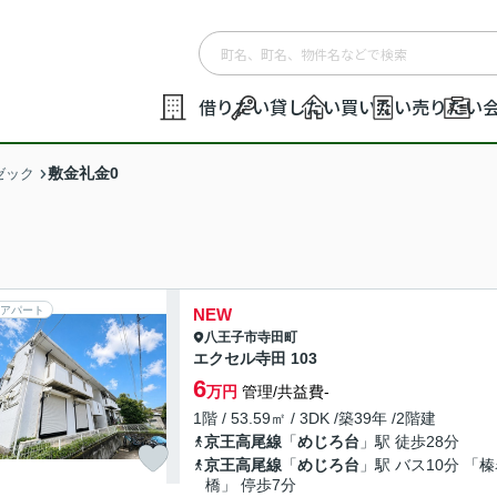
借りたい
貸したい
買いたい
売りたい
敷金礼金0
ゼック
アパート
NEW
八王子市
寺田町
エクセル寺田 103
6
万円
管理/共益費-
1階 / 53.59㎡ / 3DK /築39年 /2階建
京王高尾線
「
めじろ台
」駅 徒歩28分
京王高尾線
「
めじろ台
」駅 バス10分 「
橋」 停歩7分