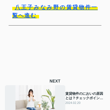
八王子みなみ野の賃貸物件一
覧へ進む
NEXT
賃貸物件のにおいの原因
とは？チェックポイント
と対策方法も解説
2024.02.20