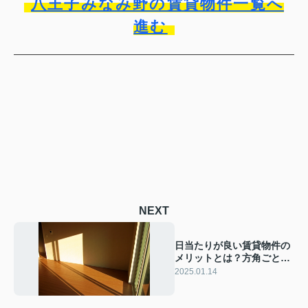
八王子みなみ野の賃貸物件一覧へ
進む
NEXT
日当たりが良い賃貸物件の
メリットとは？方角ごとの
日当たりの特徴も解説
2025.01.14