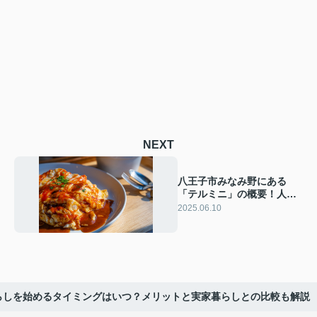
NEXT
八王子市みなみ野にある
「テルミニ」の概要！人気
オムライスや魅力もご紹介
2025.06.10
らしを始めるタイミングはいつ？メリットと実家暮らしとの比較も解説