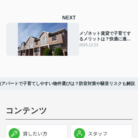
NEXT
メゾネット賃貸で子育てす
るメリットは？快適に過ご
すためのコツも解説
2025.12.23
造アパートで子育てしやすい物件選びは？防音対策や騒音リスクも解説
コンテンツ
貸したい方
スタッフ