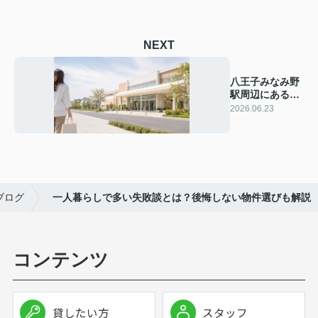
NEXT
八王子みなみ野
駅周辺にある
「アクロスモー
2026.06.23
ル八王子みなみ
野」の概要！シ
ョップもご紹介
ブログ
一人暮らしで多い失敗談とは？後悔しない物件選びも解説
コンテンツ
貸したい方
スタッフ