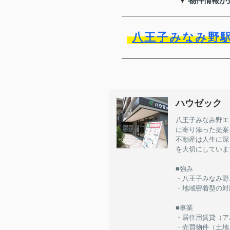
▼ 物件情報が
八王子みなみ野
ハウゼック
八王子みなみ野エ
に寄り添った提案
不動産は人生に深
を大切にしていま
■強み
・八王子みなみ野
・地域密着型の対
■事業
・居住用賃貸（アパー
・売買物件（土地 /